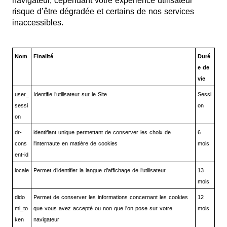
navigateur, cependant votre expérience utilisateur
risque d’être dégradée et certains de nos services
inaccessibles.
Nom
Finalité
Duré
e de
vie
user_
Identifie l’utilisateur sur le Site
Sessi
sessi
on
on
dr-
identifiant unique permettant de conserver les choix de
6
cons
l'internaute en matière de cookies
mois
ent-id
locale
Permet d’identifier la langue d’affichage de l’utilisateur
13
mois
dido
Permet de conserver les informations concernant les cookies
12
mi_to
que vous avez accepté ou non que l'on pose sur votre
mois
ken
navigateur